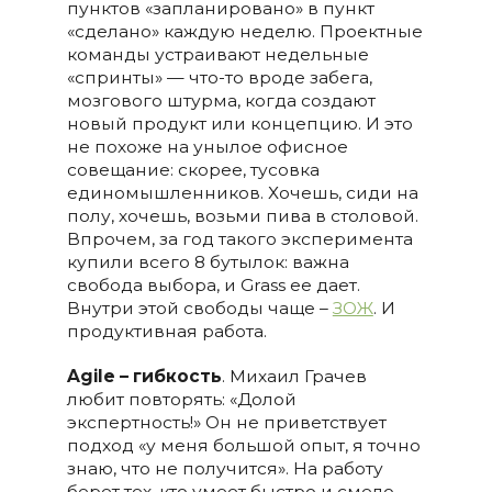
пунктов «запланировано» в пункт
«сделано» каждую неделю. Проектные
команды устраивают недельные
«спринты» — что-то вроде забега,
мозгового штурма, когда создают
новый продукт или концепцию. И это
не похоже на унылое офисное
совещание: скорее, тусовка
единомышленников. Хочешь, сиди на
полу, хочешь, возьми пива в столовой.
Впрочем, за год такого эксперимента
купили всего 8 бутылок: важна
свобода выбора, и Grass ее дает.
Внутри этой свободы чаще –
ЗОЖ
. И
продуктивная работа.
Agile
– гибкость
. Михаил Грачев
любит повторять: «Долой
экспертность!» Он не приветствует
подход «у меня большой опыт, я точно
знаю, что не получится». На работу
берет тех, кто умеет быстро и смело