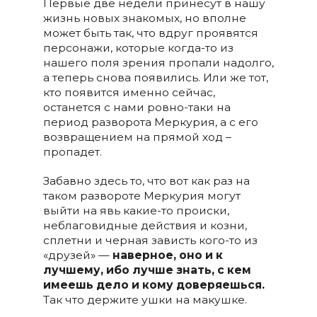
Первые две недели принесут в нашу
жизнь новых знакомых, но вполне
может быть так, что вдруг проявятся
персонажи, которые когда-то из
нашего поля зрения пропали надолго,
а теперь снова появились. Или же тот,
кто появится именно сейчас,
останется с нами ровно-таки на
период разворота Меркурия, а с его
возвращением на прямой ход –
пропадет.
Забавно здесь то, что вот как раз на
таком развороте Меркурия могут
выйти на явь какие-то происки,
неблаговидные действия и козни,
сплетни и черная зависть кого-то из
«друзей» —
наверное, оно и к
лучшему, ибо лучше знать, с кем
имеешь дело и кому доверяешься.
Так что держите ушки на макушке.