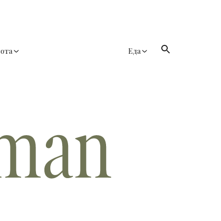
сота
Еда