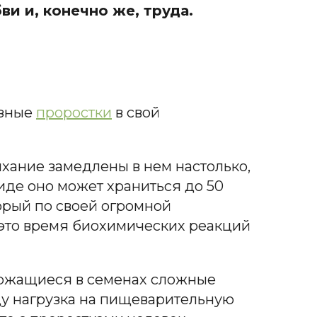
и и, конечно же, труда.
азные
проростки
в свой
ыхание замедлены в нем настолько,
виде оно может храниться до 50
торый по своей огромной
 это время биохимических реакций
ржащиеся в семенах сложные
ищу нагрузка на пищеварительную