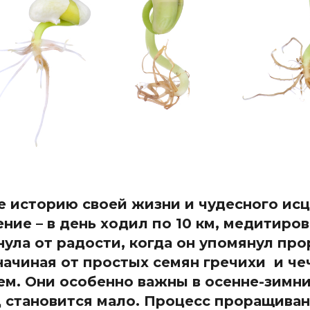
 историю своей жизни и чудесного исц
ние – в день ходил по 10 км, медитиров
нула от радости, когда он упомянул про
начиная от простых семян гречихи и че
м. Они особенно важны в осенне-зимни
д становится мало. Процесс проращиван