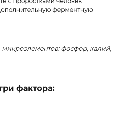
те с проростками человек
– дополнительную ферментную
 микроэлементов:
фосфор,
калий,
три фактора: