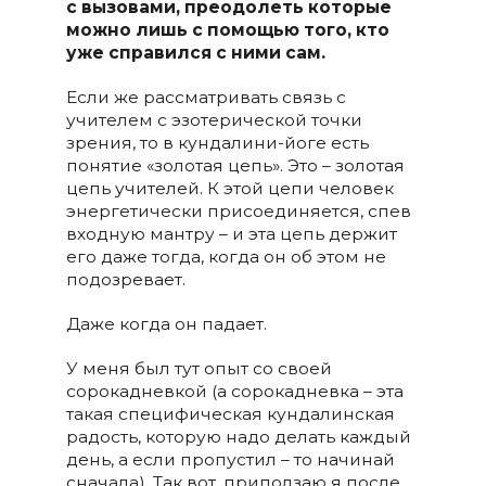
с вызовами, преодолеть которые
можно лишь с помощью того, кто
уже справился с ними сам.
Если же рассматривать связь с
учителем с эзотерической точки
зрения, то в кундалини-йоге есть
понятие «золотая цепь». Это – золотая
цепь учителей. К этой цепи человек
энергетически присоединяется, спев
входную мантру – и эта цепь держит
его даже тогда, когда он об этом не
подозревает.
Даже когда он падает.
У меня был тут опыт со своей
сорокадневкой (а сорокадневка – эта
такая специфическая кундалинская
радость, которую надо делать каждый
день, а если пропустил – то начинай
сначала). Так вот, приползаю я после