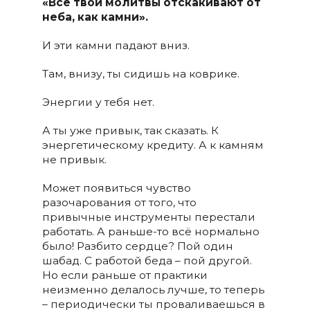
«Все твои молитвы отскакивают от
неба, как камни».
И эти камни падают вниз.
Там, внизу, ты сидишь на коврике.
Энергии у тебя нет.
А ты уже привык, так сказать. К
энергетическому кредиту. А к камням
не привык.
Может появиться чувство
разочарования от того, что
привычные инструменты перестали
работать. А раньше-то всё нормально
было! Разбито сердце? Пой один
шабад. С работой беда – пой другой.
Но если раньше от практики
неизменно делалось лучше, то теперь
– периодически ты проваливаешься в