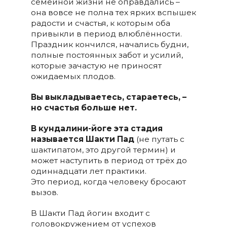
семейной жизни не оправдались –
она вовсе не полна тех ярких вспышек
радости и счастья, к которым оба
привыкли в период влюблённости.
Праздник кончился, начались будни,
полные постоянных забот и усилий,
которые зачастую не приносят
ожидаемых плодов.
Вы выкладываетесь, стараетесь, –
но счастья больше нет.
В кундалини-йоге эта стадия
называется Шакти Пад
(не путать с
шактипатом, это другой термин) и
может наступить в период от трёх до
одиннадцати лет практики.
Это период, когда человеку бросают
вызов.
В Шакти Пад йогин входит с
головокружением от успехов