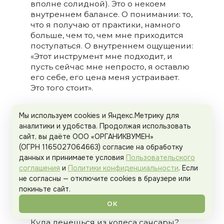
вполне солидной). Это о некоем
внутреннем балансе. О понимании: то,
что я получаю от практики, намного
больше, чем то, чем мне приходится
поступаться. О внутреннем ощущении:
«Этот инструмент мне подходит, и
пусть сейчас мне непросто, я оставлю
его себе, его цена меня устраивает.
Это того стоит».
Или по-другому: «Не могу больше
Мы используем cookies и Яндекс.Метрику для
пыхтеть каждый день. Мне дорого это
аналитики и удобства. Продолжая использовать
даётся, смысла больше не вижу –
сайт, вы даёте ООО «ОРГАНИКВУМЕН»
сажаю на своей условной йога-
(ОГРН 1165027064663) согласие на обработку
делянке апельсины, а родится чёрт-
данных и принимаете условия
Пользовательского
те-что».
соглашения
и
Политики конфиденциальности
. Если
не согласны — отключите cookies в браузере или
И тогда человек уходит.
покиньте сайт.
Ну как уходит?
ОК
Куда денешься из колеса сансары?