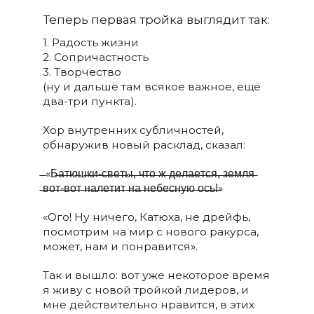
Теперь первая тройка выглядит так:
1. Радость жизни
2. Сопричастность
3. Творчество
(ну и дальше там всякое важное, ещё
два-три пункта).
Хор внутренних субличностей,
обнаружив новый расклад, сказал:
̶ «Б̶а̶т̶ю̶ш̶к̶и̶-̶с̶в̶е̶т̶ы̶,̶ ̶ч̶т̶о̶ ̶ж̶ ̶д̶е̶л̶а̶е̶т̶с̶я̶,̶ ̶з̶е̶м̶л̶я̶
̶в̶о̶т̶-̶в̶о̶т̶ ̶н̶а̶л̶е̶т̶и̶т̶ ̶н̶а̶ ̶н̶е̶б̶е̶с̶н̶у̶ю̶ ̶о̶с̶ь̶!̶»
«Ого! Ну ничего, Катюха, не дрейфь,
посмотрим на мир с нового ракурса,
может, нам и понравится».
Так и вышло: вот уже некоторое время
я живу с новой тройкой лидеров, и
мне действительно нравится, в этих