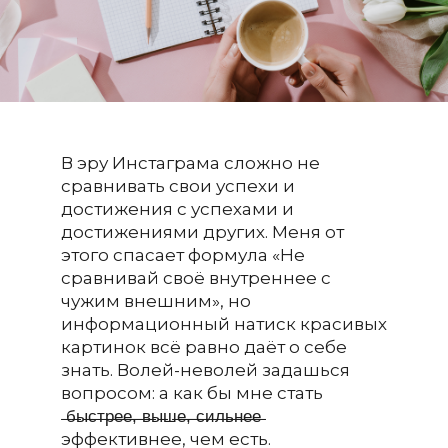
В эру Инстаграма сложно не
сравнивать свои успехи и
достижения с успехами и
достижениями других. Меня от
этого спасает формула «Не
сравнивай своё внутреннее с
чужим внешним», но
информационный натиск красивых
картинок всё равно даёт о себе
знать. Волей-неволей задашься
вопросом: а как бы мне стать
̶б̶ы̶с̶т̶р̶е̶е̶,̶ ̶в̶ы̶ш̶е̶,̶ ̶с̶и̶л̶ь̶н̶е̶е̶
эффективнее, чем есть.