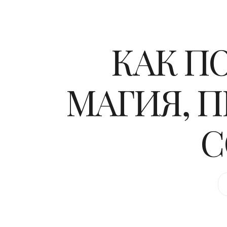
КАК П
МАГИЯ, П
С