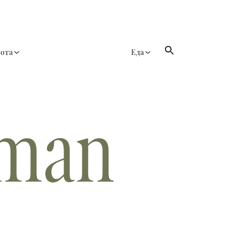
сота
Еда