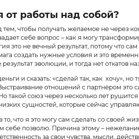
я от работы над собой?
д тем, чтобы получать желаемое не через к
адает себе вопрос – как я могу трансформир
гия это не вечный результат, потому что сам
мага создать нужные условия и это временн
е результат эволюции, и тогда нет откатов н
ньги и сказать: «сделай так, как хочу», но
. Выстраивание отношений с партнёром это с
 Но такой союз через несколько лет рушится
низких сущностей, которые сейчас управля
то, что я это могу сам сделать со своей ж
м себе позволю. Причина этому – нежелание
тственность за свои чувства, мысли, действия