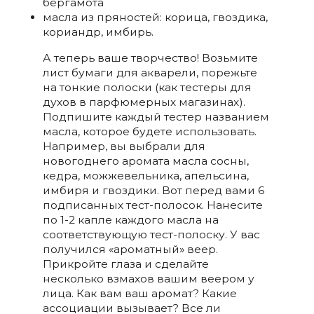
бергамота
масла из пряностей: корица, гвоздика,
кориандр, имбирь.
А теперь ваше творчество! Возьмите
лист бумаги для акварели, порежьте
на тонкие полоски (как тестеры для
духов в парфюмерных магазинах).
Подпишите каждый тестер названием
масла, которое будете использовать.
Например, вы выбрали для
новогоднего аромата масла сосны,
кедра, можжевельника, апельсина,
имбиря и гвоздики. Вот перед вами 6
подписанных тест-полосок. Нанесите
по 1-2 капле каждого масла на
соответствующую тест-полоску. У вас
получился «ароматный» веер.
Прикройте глаза и сделайте
несколько взмахов вашим веером у
лица. Как вам ваш аромат? Какие
ассоциации вызывает? Все ли