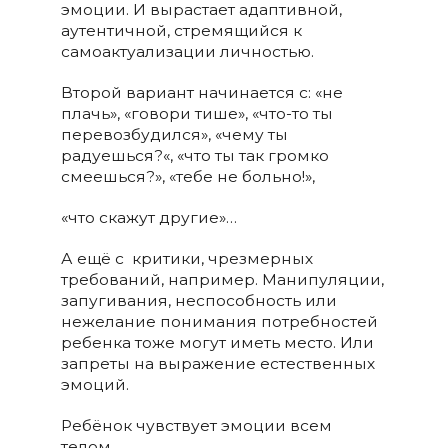
эмоции. И вырастает адаптивной,
аутентичной, стремящийся к
самоактуализации личностью.
Второй вариант начинается с:
«не
плачь», «говори тише», «что-то ты
перевозбудился», «чему ты
радуешься?«, «что ты так громко
смеешься?», «тебе не больно!»,
«что скажут другие»…
А ещё с критики, чрезмерных
требований, например. Манипуляции,
запугивания, неспособность или
нежелание понимания потребностей
ребенка тоже могут иметь место. Или
запреты на выражение естественных
эмоций.
Ребёнок чувствует эмоции всем
телом.