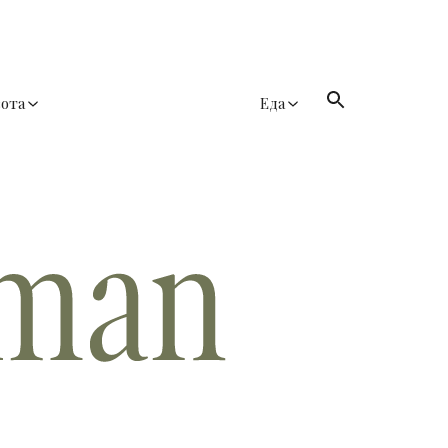
сота
Еда