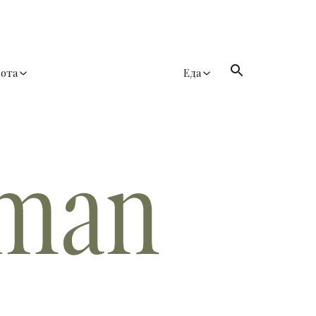
сота
Еда