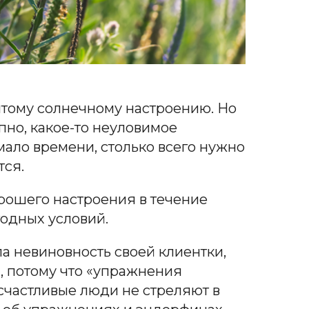
нятому солнечному настроению. Но
пно, какое-то неуловимое
мало времени, столько всего нужно
тся.
рошего настроения в течение
огодных условий.
ла невиновность своей клиентки,
, потому что «упражнения
счастливые люди не стреляют в