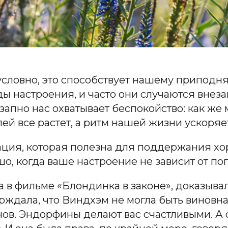
езусловно, это способствует нашему припод
ды настроения, и часто они случаются внеза
запно нас охватывает беспокойство: как же 
ей все растет, а ритм нашей жизни ускоряе
ция, которая полезна для поддержания хо
ошо, когда ваше настроение не зависит от п
а в фильме «Блондинка в законе», доказыва
рждала, что Виндхэм не могла быть виновна
ов. Эндорфины делают вас счастливыми. А 