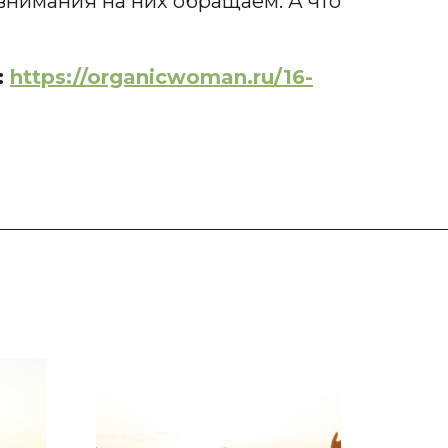
внимания на них обращаем. А что
:
https://organicwoman.ru/16-