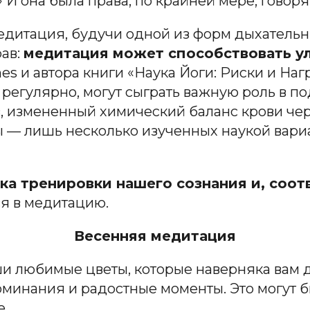
» И она была права, по крайней мере, гово
едитация, будучи одной из форм дыхательн
рав:
медитация может способствовать у
es и автора книги «Наука Йоги: Риски и Наг
 регулярно, могут сыграть важную роль в 
 измененный химический баланс крови че
 — лишь несколько изученных наукой вариа
ка тренировки нашего сознания и, соот
ся в медитацию.
Весенняя медитация
и любимые цветы, которые наверняка вам д
инания и радостные моменты. Это могут быт
е.