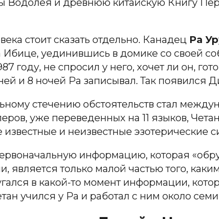
ы Водолея и древнюю китайскую Книгу Пер
ека стоит сказать отдельно. Канадец
Ра Ур
на Ибице, уединившись в домике со своей соб
7 году, не спросил у него, хочет ли он, гото
дней и 8 ночей Ра записывал. Так появился 
льному стечению обстоятельств стал между
леров, уже переведенных на 11 языков, Чета
е известные и неизвестные эзотерические с
первоначальную информацию, которая «обруш
ии, является только малой частью того, как
гался в какой-то момент информации, котора
ан учился у Ра и работал с ним около семи 