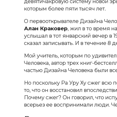
девятичакровую систему новой эр
которым более пяти тысяч лет.
О первооткрывателе Дизайна Челов
Алан Краковер
, жил в то время 
услышал в тот январский вечер в 198
сказал записывать. И в течение 8 
Мой учитель, которым по удивите
Человека, автор трех книг-бестсел
частью Дизайна Человека были вс
Но поскольку Ра Уру Ху сжег всю 
то, что он восстановил впоследств
Почему сжег? Он говорил, что испу
всерьез ее воспринимали люди. Чет