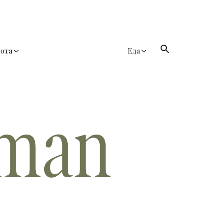
сота
Еда