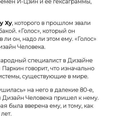
емен И-Цзин и ее гексаграммы,
у Ху
, которого в прошлом звали
акой. «Голос», который он
в ли он, надо ли этом ему. «Голос»
Дизайн Человека.
народный специалист в Дизайне
н Паркин говорит, что изначально
истемы, существующие в мире.
илась» на него в далекие 80-е,
им Дизайн Человека пришел к нему.
я была вверена ему, и тому, как
лет.