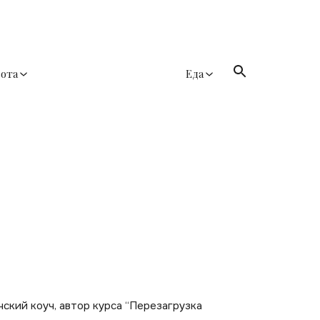
сота
Еда
ский коуч, автор курса “Перезагрузка