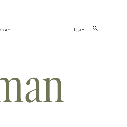
сота
Еда