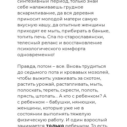
синтезивный период, только знай
себе налаживаешь грудное
вскармливание, да вся деревня
приносит молодой матери самую
вкусную кашу, да опытные женщины
приходят ее мыть, прибирать в баньке,
топить печь. Спа по-старославянски,
телесный релакс и восстановление
психологического комфорта
одновременно!
Правда, потом – все. Вновь трудиться
до седьмого пота и кровавых мозолей,
чтобы выжить: ухаживать за скотом,
растить урожай, растапливать, мыть,
полоскать, тереть, скрести, полоть,
прясть, штопать… А кто с ребенком? А
с ребенком – бабушки, нянюшки,
женщины, которые уже не в
состоянии выполнять тяжелую
физическую работу. И один взрослый
занимается
только
ребенком. То есть