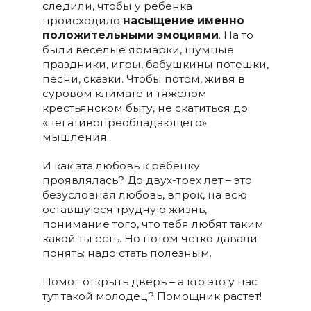
следили, чтобы у ребенка
происходило
насыщение именно
положительными эмоциями
. На то
были веселые ярмарки, шумные
праздники, игры, бабушкины потешки,
песни, сказки. Чтобы потом, живя в
суровом климате и тяжелом
крестьянском быту, не скатиться до
«негативопреобладающего»
мышления.
И как эта любовь к ребенку
проявлялась? До двух-трех лет – это
безусловная любовь, впрок, на всю
оставшуюся трудную жизнь,
понимание того, что тебя любят таким
какой ты есть. Но потом четко давали
понять: надо стать полезным.
Помог открыть дверь – а кто это у нас
тут такой молодец? Помощник растет!