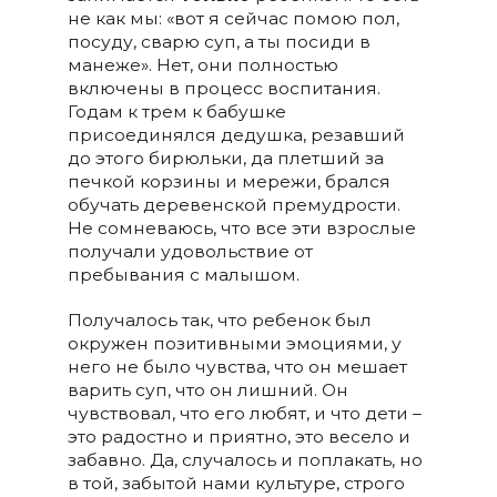
не как мы: «вот я сейчас помою пол,
посуду, сварю суп, а ты посиди в
манеже». Нет, они полностью
включены в процесс воспитания.
Годам к трем к бабушке
присоединялся дедушка, резавший
до этого бирюльки, да плетший за
печкой корзины и мережи, брался
обучать деревенской премудрости.
Не сомневаюсь, что все эти взрослые
получали удовольствие от
пребывания с малышом.
Получалось так, что ребенок был
окружен позитивными эмоциями, у
него не было чувства, что он мешает
варить суп, что он лишний. Он
чувствовал, что его любят, и что дети –
это радостно и приятно, это весело и
забавно. Да, случалось и поплакать, но
в той, забытой нами культуре, строго