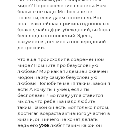
мире? Перенаселение планеты. Нам
больше не надо! Мы больше не
полезны, если даем потомство. Вот
она – важнейшая причина однополых
браков, чайлдфри-убеждений, выбора
бесплодных отношений. Здесь,
разумеется, нет места послеродовой
депрессии.
Что еще происходит в современном
мире? Помните про безусловную
любовь? Мир как эпидемией охвачен
модой на эту самую безусловную
любовь! Полюбите меня таким, какой я
есть! А кому ты нужен, если ты
бесполезен? Во главу угла ставится
мысль, что ребенка надо любить
таким, какой он есть. Вот только потом,
достигая возраста активного участия в
жизни, он ничего не хочет делать,
ведь его
уже
любят таким какой он