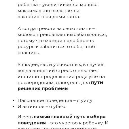
ребенка – увеличивается молоко,
максимально включается
лактационная доминанта.
А когда тревога за свою жизнь –
молоко прекращает вырабатываться,
потому что матери надо беречь
ресурс и заботиться о себе, чтоб
спастись.
У людей, как и у животных, в случае,
когда внешний стресс отключает
инстинкт продолжения рода уже на
послеродовом этапе, есть два
пути
решения проблемы
:
Пассивное поведение – я уйду.
И активное – я убью.
И есть
самый главный путь выбора
поведения
– это чувство к ребенку. И
если мать изумленно смотрит на