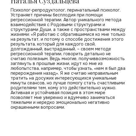
Наталья Суздальцева
Психолог-репродуктолог, перинатальный психолог.
Устраняет причины бесплодия при помощи
регрессионной терапии. Автор уникального метода
взаимодействия с Родовыми структурами и
структурами Души, а также с пространствами между
жизнями: «Я работаю с обратившимися ко мне только
на результат, и потому о способе достижения этого
результата, который для каждого свой,
долгожданный, выстраданный, – своем методе
регрессионной терапии, говорить детально не
считаю полезным. Ведь многие, получиввозможность
заглянуть в прошлые жизни, идут ко мне из
любопытства, например, чтобы узнать, «кем я был два
перерождения назад». Я же считаю неправильным
тратить на досужих интересующихся уникальные
минуты сеансов, но лучше помогу стать счастливыми
родителями тем, кому это действительно нужно.
Активная и устойчивая позиция в этом мире
позволяет мне уверенно и вдумчиво заниматься
тяжелыми и нередко эмоционально негативно
окрашенными вопросами.