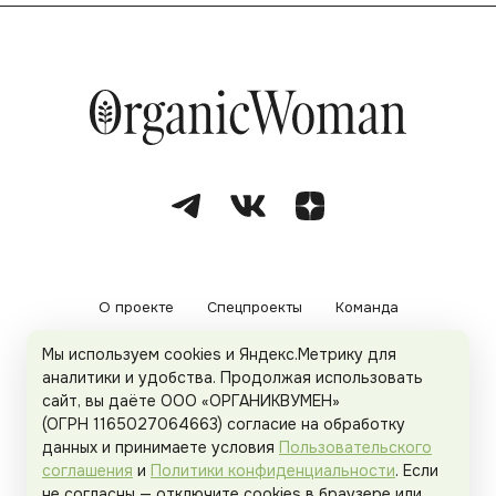
О проекте
Спецпроекты
Команда
Мы используем cookies и Яндекс.Метрику для
Рекламодателям
Политика конфиденциальности
аналитики и удобства. Продолжая использовать
сайт, вы даёте ООО «ОРГАНИКВУМЕН»
Пользовательское соглашение
(ОГРН 1165027064663) согласие на обработку
данных и принимаете условия
Пользовательского
соглашения
и
Политики конфиденциальности
. Если
не согласны — отключите cookies в браузере или