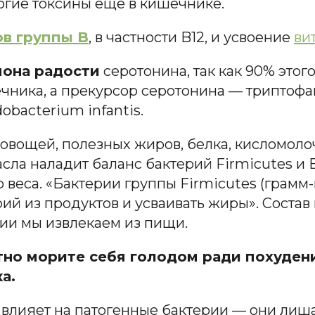
огие токсины еще в кишечнике.
в группы B
, в частности B
12
, и усвоение
ви
мона радости
серотонина, так как 90% это
чника, а прекурсор серотонина — триптоф
obacterium infantis.
овощей, полезных жиров, белка, кисломоло
а наладит баланс бактерий Firmicutes и Ba
 веса. «Бактерии группы Firmicutes (грам
рий из продуктов и усваивать жиры». Соста
ии мы извлекаем из пищи.
тно морите себя голодом ради похудени
а.
лияет на патогенные бактерии — они лиша