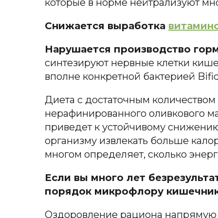
которые в норме нейтрализуют мн
Снижается выработка
витамино
Нарушается производство гор
синтезируют нервные клетки кише
вполне конкретной бактерией Bifid
Диета с достаточным количеством 
нерафинированного оливкового масл
приведет к устойчивому снижению
организму извлекать больше кало
многом определяет, сколько энерг
Если вы много лет безрезульта
порядок микрофлору кишечник
Оздоровление рациона напрямую в