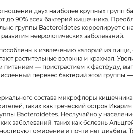
оотношения двух наиболее крупных групп ба
яют до 90% всех бактерий кишечника. Прео
льно группы Bacteroidetes коррелирует с 
 развития неврологических заболеваний.
пособлены к извлечению калорий из пищи, о
итают растительные волокна и крахмал. Увел
 питанием — пристрастием к фастфуду, вып
исленный перевес бактерий этой группы —
териального состава микрофлоры кишечника
телей, таких как греческий остров Икария
ппы Bacteroidetes. Неслучайно у населени
ких заболеваний, таких как болезнь Альцге
гностируют ожирение и почти нет диабета. Т