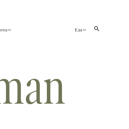
сота
Еда