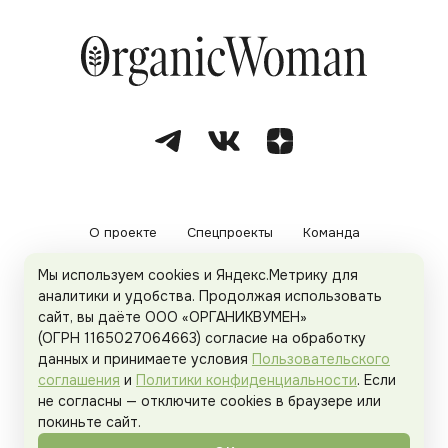
О проекте
Спецпроекты
Команда
Мы используем cookies и Яндекс.Метрику для
Рекламодателям
Политика конфиденциальности
аналитики и удобства. Продолжая использовать
сайт, вы даёте ООО «ОРГАНИКВУМЕН»
Пользовательское соглашение
(ОГРН 1165027064663) согласие на обработку
данных и принимаете условия
Пользовательского
соглашения
и
Политики конфиденциальности
. Если
не согласны — отключите cookies в браузере или
© 2026
Organicwoman.ru
. Все права защищены.
покиньте сайт.