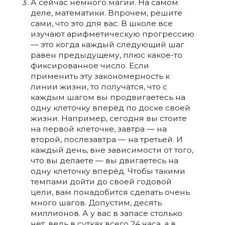
А
сейчас немного магии. На самом
деле, математики. Впрочем, решите
сами, что это для вас.
В школе все
изучают арифметическую прогрессию
— это когда каждый следующий шаг
равен предыдущему, плюс какое-то
фиксированное число. Если
применить эту закономерность к
линии жизни, то получатся, что с
каждым шагом вы продвигаетесь на
одну клеточку вперёд по доске своей
жизни. Например, сегодня вы стоите
на первой клеточке, завтра — на
второй, послезавтра — на третьей. И
каждый день, вне зависимости от того,
что вы делаете — вы двигаетесь на
одну клеточку вперёд. Чтобы такими
темпами дойти до своей годовой
цели, вам понадобится сделать очень
много шагов. Допустим, десять
миллионов. А у вас в запасе столько
нет, ведь в сутках всего 24 часа, а в