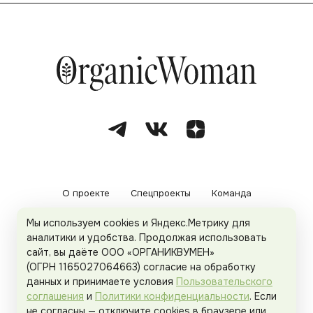
О проекте
Спецпроекты
Команда
Мы используем cookies и Яндекс.Метрику для
Рекламодателям
Политика конфиденциальности
аналитики и удобства. Продолжая использовать
сайт, вы даёте ООО «ОРГАНИКВУМЕН»
Пользовательское соглашение
(ОГРН 1165027064663) согласие на обработку
данных и принимаете условия
Пользовательского
соглашения
и
Политики конфиденциальности
. Если
не согласны — отключите cookies в браузере или