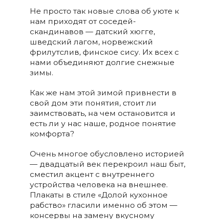
Не просто так новые слова об уюте к
нам приходят от соседей-
скандинавов — датский хюгге,
шведский лагом, норвежский
фрилутслив, финское сису. Их всех с
нами объединяют долгие снежные
зимы.
Как же нам этой зимой привнести в
свой дом эти понятия, стоит ли
заимствовать, на чем остановится и
есть ли у нас наше, родное понятие
комфорта?
Очень многое обусловлено историей
— двадцатый век перекроил наш быт,
сместил акцент с внутреннего
устройства человека на внешнее.
Плакаты в стиле «Долой кухонное
рабство» гласили именно об этом —
консервы на замену вкусному