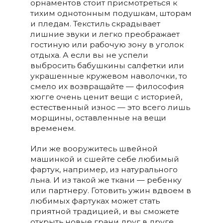
орнаментов стоит присмотреться к
тихим однотонным подушкам, шторам
и пледам. Текстиль скрадывает
лишние звуки и легко преображает
гостиную или рабочую зону в уголок
отдыха. А если вы не успели
выбросить бабушкины салфетки или
украшенные кружевом наволочки, то
смело их возвращайте — философия
хюгге очень ценит вещи с историей,
естественный износ — это всего лишь
морщины, оставленные на вещи
временем.
Или же вооружитесь швейной
машинкой и сшейте себе любимый
фартук, например, из натурального
льна. И из такой же ткани — ребенку
или партнеру. Готовить ужин вдвоем в
любимых фартуках может стать
приятной традицией, и вы сможете
открыть новые грани друг в друге,