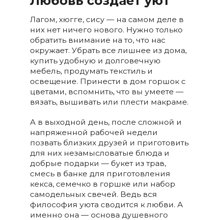
Любовь создаёт уют
Лагом, хюгге, сису — на самом деле в
них нет ничего нового. Нужно только
обратить внимание на то, что нас
окружает. Убрать все лишнее из дома,
купить удобную и долговечную
мебель, продумать текстиль и
освещение. Принести в дом горшок с
цветами, вспомнить, что вы умеете —
вязать, вышивать или плести макраме.
А в выходной день, после сложной и
напряженной рабочей недели
позвать близких друзей и приготовить
для них незамысловатые блюда и
добрые подарки — букет из трав,
смесь в банке для приготовления
кекса, семечко в горшке или набор
самодельных свечей. Ведь вся
философия уюта сводится к любви. А
именно она — основа душевного