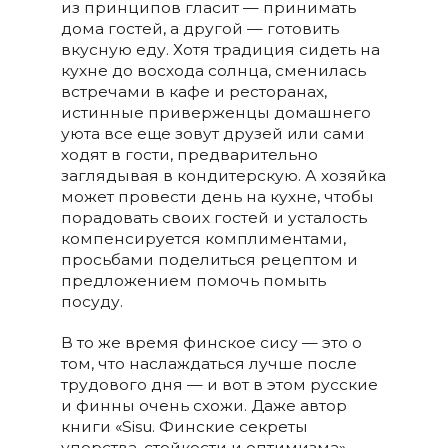
из принципов гласит — принимать
дома гостей, а другой — готовить
вкусную еду. Хотя традиция сидеть на
кухне до восхода солнца, сменилась
встречами в кафе и ресторанах,
истинные приверженцы домашнего
уюта все еще зовут друзей или сами
ходят в гости, предварительно
заглядывая в кондитерскую. А хозяйка
может провести день на кухне, чтобы
порадовать своих гостей и усталость
компенсируется комплиментами,
просьбами поделиться рецептом и
предложением помочь помыть
посуду.
В то же время финское сису — это о
том, что наслаждаться лучше после
трудового дня — и вот в этом русские
и финны очень схожи. Даже автор
книги «Sisu. Финские секреты
упорства, стойкости и оптимизма»