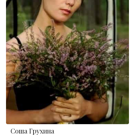
Соша Грухина