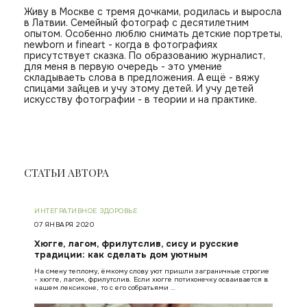
Живу в Москве с тремя дочками, родилась и выросла
в Латвии. Семейный фотограф с десятилетним
опытом. Особенно люблю снимать детские портреты,
newborn и fineart - когда в фотографиях
присутствует сказка. По образованию журналист,
для меня в первую очередь - это умение
складываеть слова в предложения. А ещё - вяжу
спицами зайцев и учу этому детей. И учу детей
искусству фотографии - в теории и на практике.
СТАТЬИ АВТОРА
ИНТЕГРАТИВНОЕ ЗДОРОВЬЕ
07 ЯНВАРЯ 2020
Хюгге, лагом, фрилутслив, сису и русские
традиции: как сделать дом уютным
На смену теплому, ёмкому слову уют пришли заграничные строгие
- хюгге, лагом, фрилутслив. Если хюгге потихонечку осваивается в
нашем лексиконе, то с его собратьями …