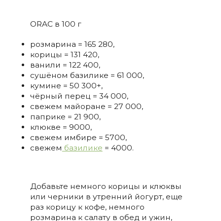
ORAC в 100 г
розмарина = 165 280,
корицы = 131 420,
ванили = 122 400,
сушёном базилике = 61 000,
кумине = 50 300+,
чёрный перец = 34 000,
свежем майоране = 27 000,
паприке = 21 900,
клюкве = 9000,
свежем имбире = 5700,
свежем
базилике
= 4000.
Добавьте немного корицы и клюквы
или черники в утренний йогурт, еще
раз корицу к кофе, немного
розмарина к салату в обед и ужин,