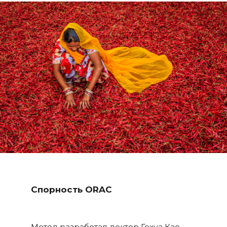
Спорность ORAC
Метод разработал доктор Гохуа Као