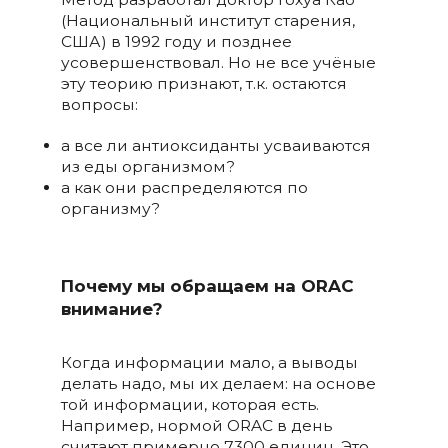
(Национальный институт старения,
США) в 1992 году и позднее
усовершенствовал. Но не все учёные
эту теорию признают, т.к. остаются
вопросы:
а все ли антиоксиданты усваиваются
из еды организмом?
а как они распределяются по
организму?
Почему мы обращаем на ORAC
внимание?
Когда информации мало, а выводы
делать надо, мы их делаем: на основе
той информации, которая есть.
Например, нормой ORAC в день
считают примерно 7300 единиц. Это