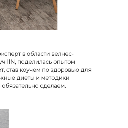
ксперт в области велнес-
ч IIN, поделилась опытом
т, став коучем по здоровью для
можные диеты и методики
е обязательно сделаем.