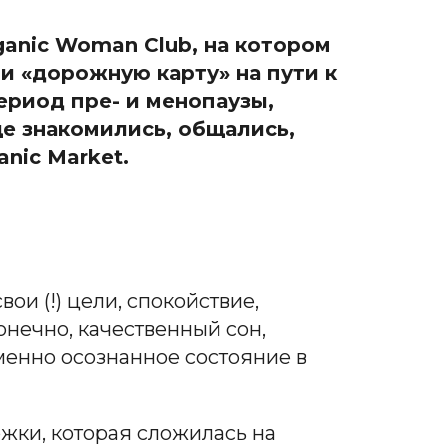
ganic Woman Club, на котором
ли «дорожную карту» на пути к
ериод пре- и менопаузы,
ще знакомились, общались,
anic
Market.
ои (!) цели, спокойствие,
онечно, качественный сон,
менно осознанное состояние в
ржки, которая сложилась на