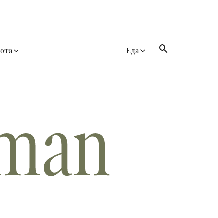
сота
Еда