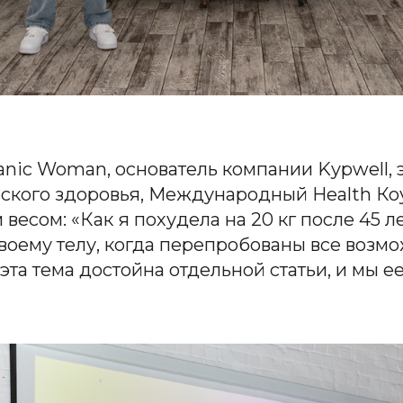
anic Woman, основатель компании Kypwell, э
ского здоровья, Международный Health Коу
есом: «Как я похудела на 20 кг после 45 ле
 своему телу, когда перепробованы все воз
эта тема достойна отдельной статьи, и мы е