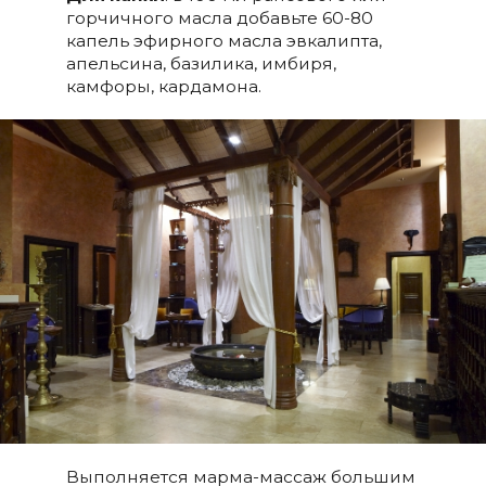
горчичного масла добавьте 60-80
капель эфирного масла эвкалипта,
апельсина, базилика, имбиря,
камфоры, кардамона.
Выполняется марма-массаж большим