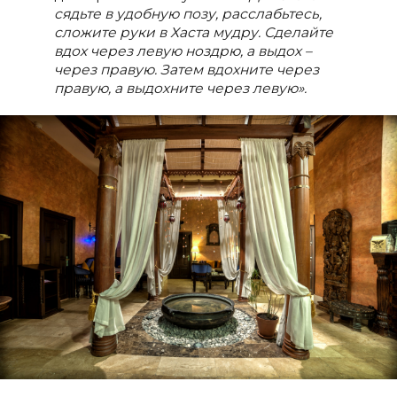
сядьте в удобную позу, расслабьтесь,
сложите руки в Хаста мудру. Сделайте
вдох через левую ноздрю, а выдох –
через правую. Затем вдохните через
правую, а выдохните через левую».