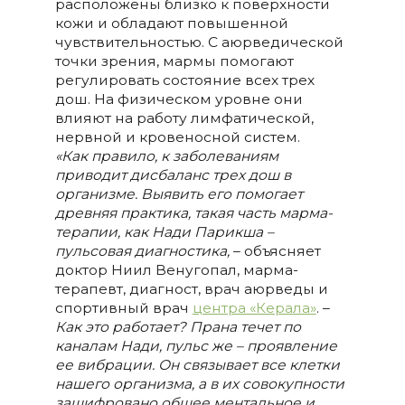
расположены близко к поверхности
кожи и обладают повышенной
чувствительностью. С аюрведической
точки зрения, мармы помогают
регулировать состояние всех трех
дош. На физическом уровне они
влияют на работу лимфатической,
нервной и кровеносной систем.
«Как правило, к заболеваниям
приводит дисбаланс трех дош в
организме. Выявить его помогает
древняя практика, такая часть марма-
терапии, как Нади Парикша –
пульсовая диагностика,
– объясняет
доктор Ниил Венугопал, марма-
терапевт, диагност, врач аюрведы и
спортивный врач
центра «Керала»
. –
Как это работает? Прана течет по
каналам Нади, пульс же – проявление
ее вибрации. Он связывает все клетки
нашего организма, а в их совокупности
зашифровано общее ментальное и