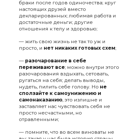
браки после годов одиночества; круг
настоящих друзей вместо
декларированных; любимая работа и
достаточные деньги; другие
отношения к телу и здоровью;
— жить свою жизнь не так то уж и
просто, и
нет никаких готовых схем
;
—
разочарование в себе
переживают все
; можно внутри этого
разочарования вздыхать, сетовать,
ругаться на себя; делать выводы,
нудеть, пилить себе голову. Но
не
сползайте к самоунижению и
самонаказанию
, это излишне и
заставляет нас чувствовать себя не
просто несчастными, но
отравленными;
— помните, что во всем виноваты не
вы; такая у нас была история страны,