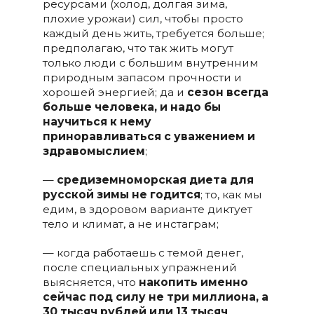
ресурсами (холод, долгая зима,
плохие урожаи) сил, чтобы просто
каждый день жить, требуется больше;
предполагаю, что так жить могут
только люди с большим внутренним
природным запасом прочности и
хорошей энергией; да и
сезон всегда
больше человека, и надо бы
научиться к нему
приноравливаться с уважением и
здравомыслием
;
—
средиземноморская диета для
русской зимы не годится
; то, как мы
едим, в здоровом варианте диктует
тело и климат, а не инстаграм;
— когда работаешь с темой денег,
после специальных упражнений
выясняется, что
накопить именно
сейчас под силу не три миллиона, а
30 тысяч рублей или 13 тысяч