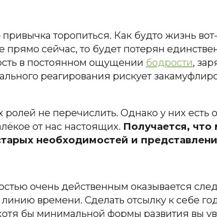
привычка торопиться. Как будто жизнь вот-
е прямо сейчас, то будет потерян единстве
ость в постоянном ощущении
бодрости
, за
тального реагирования рискует закамуфлир
 ролей не перечислить. Однако у них есть о
алёкое от нас настоящих.
Получается, что
тарых необходимостей и представлений
ьностью очень действенным оказывается сл
инию времени. Сделать отсылку к себе год 
и хотя бы минимальной формы развития вы у