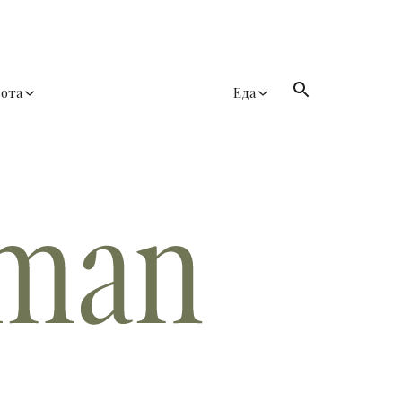
сота
Еда