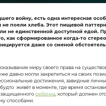
его войну, есть одна интересная особ
и не поели хлеба. Этот пищевой патте
 ли не единственной доступной едой. П
го, как сформированное когда-то стере
фицируется даже со сменой обстоятель
казывание миру своего права на существова
же давно могли закрепиться на своих позици
ссиональные достижения, завидные личные
ак будто живёт в моменте, где время остано
незащищенного
ребёнка
, который должен от
му способами.