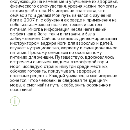
окружающих на изменение и улучшение их здоровья,
физического самочувствия, уровня жизни, помогать
людям улыбаться. И я искренне счастлива, что
сейчас это и делаю! Мой путь начался с изучения
йоги в 2007 г., с обучения аюрведе и применения на
себе всевозможных практик, техник и систем
питания. Иногда информация несла негативный
эффект как в йоге, так и в питании, и была
заблуждением. Сейчас я являюсь дипломированным
инструктором ваджра йоги для взрослых и детей,
изучает нутрициологию, аюрведу и функциональное
питание. Провожу семинары по осознанному
питанию для женщин. Путешествую, вдохновляюсь
встречами с новыми людьми, атмосферой гор и
моря, исследую страны изнутри среди местных,
обожаю готовить, придумывать здоровые и
полезные рецепты. Каждый уникален, и мне искренне
хочется, чтоб человек не следовал тенденциям
моды, а смог найти путь к себе, жить осознанно и
счастливо!