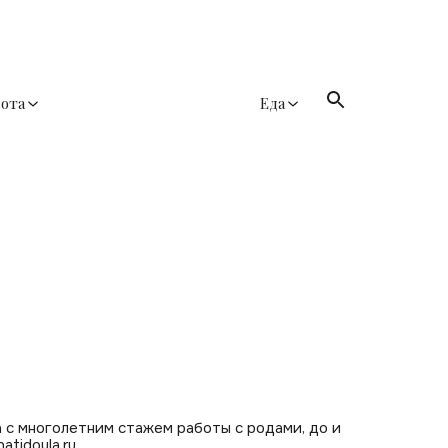
сота
Еда
 с многолетним стажем работы с родами, до и
tidoula.ru