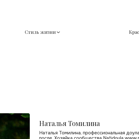
Стиль жизни
Кра
Наталья Томилина
Наталья Томилина, профессиональная доула
после. Хозяйка сообщества Natidoula www.na