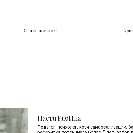
Стиль жизни
Кра
Настя РябИна
Педагог, психолог, коуч самореализации. 
раскрытия потенциала более 5 лет. Автор