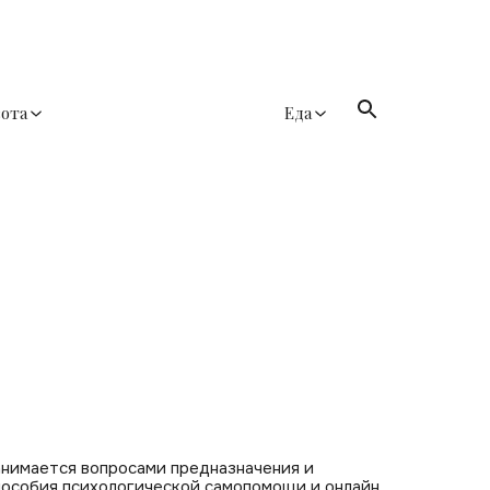
сота
Еда
Занимается вопросами предназначения и
 пособия психологической самопомощи и онлайн