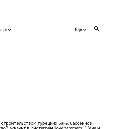
сота
Еда
строительством турецких бань, бассейнов.
свой аккаунт в Инстаграм
Ilovehammam
. Жена и