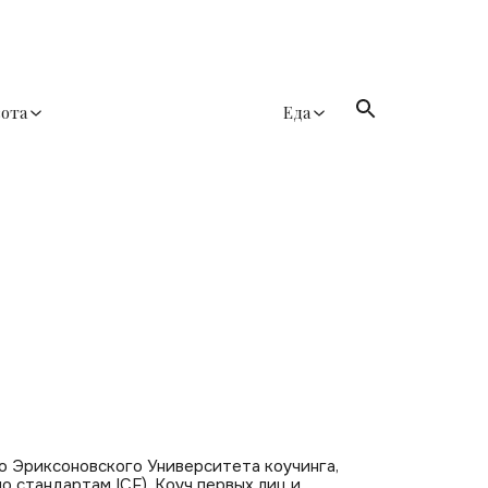
сота
Еда
 Эриксоновского Университета коучинга,
 стандартам ICF), Коуч первых лиц и