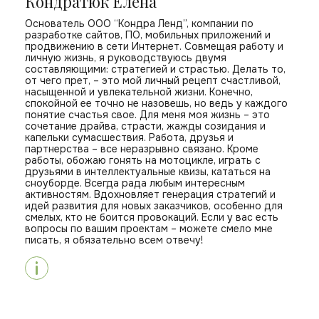
Кондратюк Елена
Основатель ООО “Кондра Ленд”, компании по
разработке сайтов, ПО, мобильных приложений и
продвижению в сети Интернет. Совмещая работу и
личную жизнь, я руководствуюсь двумя
составляющими: стратегией и страстью. Делать то,
от чего прет, – это мой личный рецепт счастливой,
насыщенной и увлекательной жизни. Конечно,
спокойной ее точно не назовешь, но ведь у каждого
понятие счастья свое. Для меня моя жизнь – это
сочетание драйва, страсти, жажды созидания и
капельки сумасшествия. Работа, друзья и
партнерства – все неразрывно связано. Кроме
работы, обожаю гонять на мотоцикле, играть с
друзьями в интеллектуальные квизы, кататься на
сноуборде. Всегда рада любым интересным
активностям. Вдохновляет генерация стратегий и
идей развития для новых заказчиков, особенно для
смелых, кто не боится провокаций. Если у вас есть
вопросы по вашим проектам – можете смело мне
писать, я обязательно всем отвечу!