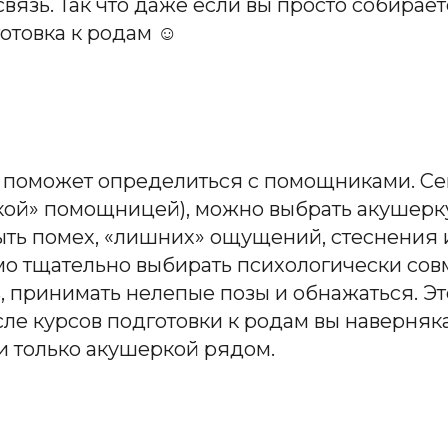
связь. Так что даже если вы просто собира
отовка к родам ☺
м поможет определиться с помощниками. Се
кой» помощницей), можно выбрать акушерку,
ыть помех, «лишних» ощущений, стеснения и
имо тщательно выбирать психологически со
ь, принимать нелепые позы и обнажаться. Э
сле курсов подготовки к родам вы наверняка
ли только акушеркой рядом.