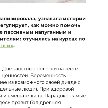
анализировала, узнавала истории
 регулирует, как можно помочь
 не пассивным напуганным и
телям: отучилась на курсах по
ть их
.
 Две заветные полоски на тесте
е ценностей. Беременность —
шее из возможного своей диаде с
тдельные люди). При здоровой
й и вмешательств. Парадокс: самые
десь правит бал древняя