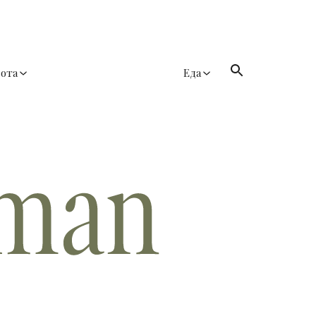
сота
Еда