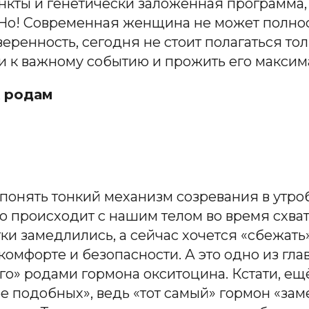
нкты и генетически заложенная программа, к
 Но! Современная женщина не может полнос
еренность, сегодня не стоит полагаться тол
и к важному событию и прожить его максим
к родам
 понять тонкий механизм созревания в утро
что происходит с нашим телом во время схва
ки замедлились, а сейчас хочется «сбежать»
комфорте и безопасности. А это одно из гл
о» родами гормона окситоцина. Кстати, ещ
е подобных», ведь «тот самый» гормон «заме