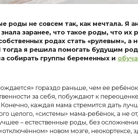
е роды не совсем так, как мечтала. Я 
 знала заранее, что такое роды, что их
 собственных родах стать «рулевым», а
 тогда я решила помогать будущим роди
ма собирать группы беременных и
обуча
рождается» гораздо раньше, чем ее ребёнок.
ственности за себя, побуждают к переоценк
а. Конечно, каждая мама стремится дать луч
го целого, «системы» мама-ребёнок, а не о
учшее – естественные роды, без осложнени
«отключённом» новом мозге, неокортексе, з