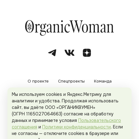
О проекте
Спецпроекты
Команда
Мы используем cookies и Яндекс.Метрику для
Рекламодателям
Политика конфиденциальности
аналитики и удобства. Продолжая использовать
сайт, вы даёте ООО «ОРГАНИКВУМЕН»
Пользовательское соглашение
(ОГРН 1165027064663) согласие на обработку
данных и принимаете условия
Пользовательского
соглашения
и
Политики конфиденциальности
. Если
не согласны — отключите cookies в браузере или
© 2026
Organicwoman.ru
. Все права защищены.