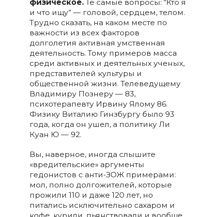
физическое.
Те самые вопросы: “Кто я
и что ищу” — головой, сердцем, телом.
Трудно сказать, на каком месте по
важности из всех факторов
долголетия активная умственная
деятельность. Тому примеров масса
среди активных и деятельных ученых,
представителей культуры и
общественной жизни. Телеведущему
Владимиру Познеру — 83,
психотерапевту Ирвину Ялому 86.
Физику Виталию Гинзбургу было 93
года, когда он ушел, а политику Ли
Куан Ю — 92.
Вы, наверное, иногда слышите
«вредительские» аргументы
гедонистов с анти-ЗОЖ примерами:
мол, полно долгожителей, которые
прожили 110 и даже 120 лет, но
питались исключительно сахаром и
кофе, курили, пьянствовали и вообще