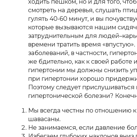
ходить пешком, но и для того, что
смотреть на деревья, слушать птиц
гулять 40-60 минут,
и
вы почувству
которые вызываются нашим сидяч
затруднительным для
людей–карье
времени тратить время «впустую».
заболеваний, в частности, гиперто
же бдительно, ка
к к
своей работе и
гипертонии мы должны снизить
у
при гипертонии хорошо придержив
Поэтому следует прислушиваться
гипертонической болезни? Конечн
Мы всегда честны по отношению к с
шавасаны.
Не занимаемся, если давление бол
Избегаем глубоких наклонов вниз 