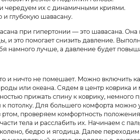
 и чередуем
их
с динамичными криями.
 и глубокую шавасану.
 асана при гипертонии
—
это шавасана. Она
цы,
и это помогает
снизить давление. Выполн
ебя
намн
ого лучше, а давление будет повыш
кто и ничто не помешает
. М
ожно включить к
роды или океана. Сядем в центр коврика и
ностью прижать спину к коврику, немного 
ы к потолку. Для большего комфорта можно
в ртом, проверяем комфортность положения
части тела и расслабить их. Начинаем с пал
колено, бедро и ягодиц
а. Да
лее переходим 