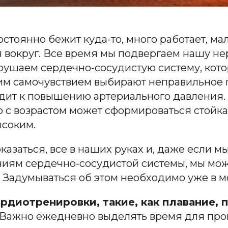
стоянно бежит куда-то, много работает, ма
ся вокруг. Все время мы подвергаем нашу 
зрушаем сердечно-сосудистую систему, кот
хим самочувствием выбирают н
еп
равильное
дит к повышению артериального давления.
о с возрастом
может сформироваться
стойка
ысоким
.
показаться, все в наших руках и, даже если
ниям сердечно-сосудистой системы, мы мо
 Задумываться об этом необходимо уже в м
рдиотренировки, такие,
как плавание, п
. Важно
ежедневно
выделять время для про