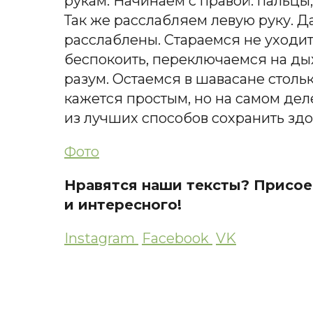
рукам
. Н
ачинаем с правой: пальцы,
Та
к же расслабляем левую руку. Да
расслаблены. Стараемся не уходить
беспокоить, переключаемся на дых
разум. Остаемся в шавасане стольк
кажется простым, но на самом деле
из лучших способов сохранить здо
Фото
Нравятся наши тексты? Присоед
и интересного!
Instagram
Facebook
VK