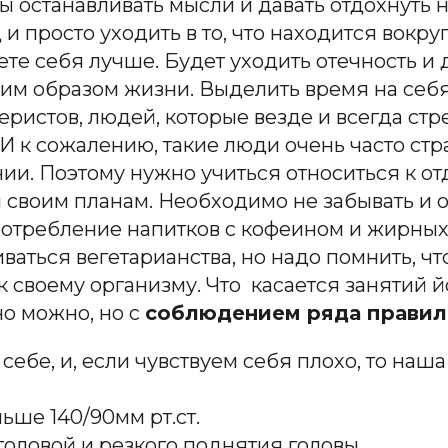
бы останавливать мысли и давать отдохнуть
 и просто уходить в то, что находится вокр
ете себя лучше.
Б
удет уходить отечность и
им образом жизни. Выделить время на себ
ристов, людей, которые везде и всегда стр
 И к сожалению, такие люди очень часто ст
нии. Поэтому нужно учиться относиться к о
 своим планам. Необходимо не забывать и 
п
отребление напитков с кофеином
и
жирных 
аться вегетарианства, но
надо помнить
, ч
к своему организму. Что касается занятий й
о можно, но с
соблюдением ряда прави
л
ебе, и, если чувствуем себя плохо, то наша
ьше 140/90мм рт.ст.
головой и резко
го
подняти
я
головы.