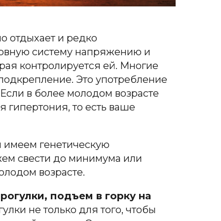
ло отдыхает и редко
нервную систему напряжению и
орая
контролируется ей. Многие
 подкрепление.
Э
то употребление
Е
сли в более молодом возрасте
я гипертония, то е
сть
ваше
 мы имеем генетическую
жем свести до минимума или
олодом возрасте.
рогулки, подъем в горку на
гулк
и н
е только для тог
о,
чтобы