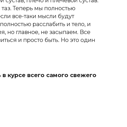
й сустав, плечо и плечевой сустав
.
 таз.
Теперь
мы полностью
есл
и
все-таки мысли будут
полностью расслабить и тело, и
я, но главное, не засыпаем. Все
иться и просто быть
. Н
о это один
 в курсе всего самого свежего