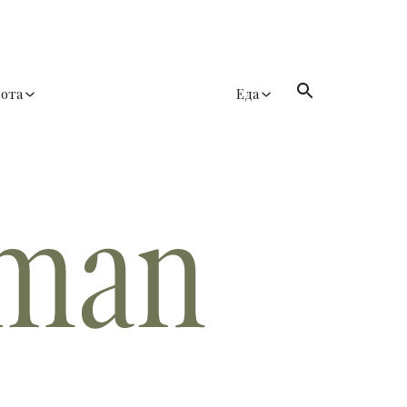
сота
Еда