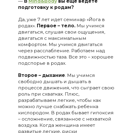
—
В
Mind&
Body
вы еще ведете
подготовку к родам?
Да, уже 7 лет идет семинар «Йога в
родах».
Первое – тело.
Мы учимся
двигаться, слушая свои ощущения,
двигаться с максимальным
комфортом. Мы учимся двигаться
через расслабление. Работаем над
подвижностью таза. Все это – хорошее
подспорье в родах.
Второе – дыхание
. Мы учимся
свободно дышать и дышать в
процессе движения, что сыграет свою
роль при схватках. Плюс,
разрабатываем легкие, чтобы как
можно лучше снабжать ребенка
кислородом. В родах бывает гипоксия
– осложнение, связанное с нехваткой
воздуха. Когда женщина имеет
развитые легкие, риски