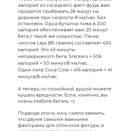
калорий из соседнего фаст-фуда, вам
придется пробежать 28 минут на
дорожке при скорости 8 км/час. Без
остановок. Одна бутылка пива в 200
калорий обеспечивает вам 20 минут
бега с такой же скоростью.
Пачка
чипсов Lays (85 грамм) составляет 430
калорий. Это 43 минуты
непрерывного бега.
Snickers = 506
калорий = 50 минут/8 км/час.
Один
литр Coca-Cola = 416 калорий = 41
минута/8 км/час.
А теперь со спокойной душой можете
кушать вредности. Если, конечно, вы
очень любите бегать. =)
Подводя итоги, хочу смело заявить,
что двумя самыми важными
факторами для отличной фигуры и