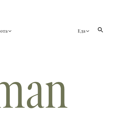
сота
Еда