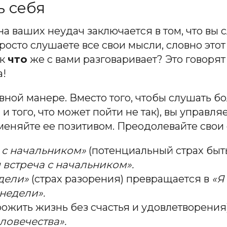
ь себя
на ваших неудач заключается в том, что вы 
 просто слушаете все свои мысли, словно это
ак
что
же с вами разговаривает? Это говоря
а!
вной манере. Вместо того, чтобы слушать б
 того, что может пойти не так), вы управляе
меняйте ее позитивом. Преодолевайте свои 
 с начальником»
(потенциальный страх быт
 встреча с начальником».
едели»
(страх разорения) превращается в
«Я
недели».
рожить жизнь без счастья и удовлетворения
ловечества».