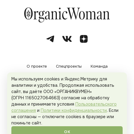
О проекте
Спецпроекты
Команда
Мы используем cookies и Яндекс.Метрику для
Рекламодателям
Политика конфиденциальности
аналитики и удобства. Продолжая использовать
сайт, вы даёте ООО «ОРГАНИКВУМЕН»
Пользовательское соглашение
(ОГРН 1165027064663) согласие на обработку
данных и принимаете условия
Пользовательского
соглашения
и
Политики конфиденциальности
. Если
не согласны — отключите cookies в браузере или
© 2026
Organicwoman.ru
. Все права защищены.
покиньте сайт.
ОК