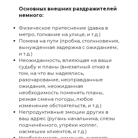
Основных внешних раздражителей
немного:
Физическое притеснение (давка в
метро, толкание на улице, и т.д.)
Помеха на пути (пробка, столкновения,
вынужденная задержка с ожиданием,
и т.д.)
Неожиданность, влияющая на ваши
судьбу и планы (внезапный отказ в
том, на что вы надеялись,
разочарование, неоправданные
ожидания, неожиданная
необходимость поменять планы,
резкая смена погоды, любое
изменение обстоятельств, и т.д.)
Непродуктивные эмоции других в
ваш адрес (ругань начальника, слёзы
подчинённого, упрёки коллег,
насмешки клиентов, и т.д.)
Необходимость изменить скорость