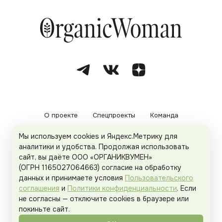
О проекте
Спецпроекты
Команда
Мы используем cookies и Яндекс.Метрику для
Рекламодателям
Политика конфиденциальности
аналитики и удобства. Продолжая использовать
сайт, вы даёте ООО «ОРГАНИКВУМЕН»
Пользовательское соглашение
(ОГРН 1165027064663) согласие на обработку
данных и принимаете условия
Пользовательского
соглашения
и
Политики конфиденциальности
. Если
не согласны — отключите cookies в браузере или
© 2026
Organicwoman.ru
. Все права защищены.
покиньте сайт.