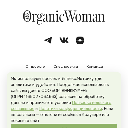
О проекте
Спецпроекты
Команда
Мы используем cookies и Яндекс.Метрику для
Рекламодателям
Политика конфиденциальности
аналитики и удобства. Продолжая использовать
сайт, вы даёте ООО «ОРГАНИКВУМЕН»
Пользовательское соглашение
(ОГРН 1165027064663) согласие на обработку
данных и принимаете условия
Пользовательского
соглашения
и
Политики конфиденциальности
. Если
не согласны — отключите cookies в браузере или
© 2026
Organicwoman.ru
. Все права защищены.
покиньте сайт.