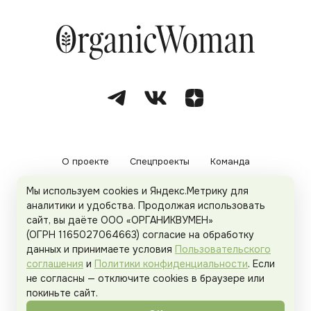
О проекте
Спецпроекты
Команда
Мы используем cookies и Яндекс.Метрику для
Рекламодателям
Политика конфиденциальности
аналитики и удобства. Продолжая использовать
сайт, вы даёте ООО «ОРГАНИКВУМЕН»
Пользовательское соглашение
(ОГРН 1165027064663) согласие на обработку
данных и принимаете условия
Пользовательского
соглашения
и
Политики конфиденциальности
. Если
не согласны — отключите cookies в браузере или
© 2026
Organicwoman.ru
. Все права защищены.
покиньте сайт.