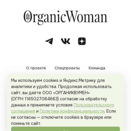
О проекте
Спецпроекты
Команда
Мы используем cookies и Яндекс.Метрику для
Рекламодателям
Политика конфиденциальности
аналитики и удобства. Продолжая использовать
сайт, вы даёте ООО «ОРГАНИКВУМЕН»
Пользовательское соглашение
(ОГРН 1165027064663) согласие на обработку
данных и принимаете условия
Пользовательского
соглашения
и
Политики конфиденциальности
. Если
не согласны — отключите cookies в браузере или
© 2026
Organicwoman.ru
. Все права защищены.
покиньте сайт.