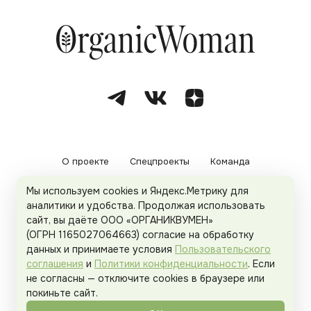
О проекте
Спецпроекты
Команда
Мы используем cookies и Яндекс.Метрику для
Рекламодателям
Политика конфиденциальности
аналитики и удобства. Продолжая использовать
сайт, вы даёте ООО «ОРГАНИКВУМЕН»
Пользовательское соглашение
(ОГРН 1165027064663) согласие на обработку
данных и принимаете условия
Пользовательского
соглашения
и
Политики конфиденциальности
. Если
не согласны — отключите cookies в браузере или
© 2026
Organicwoman.ru
. Все права защищены.
покиньте сайт.