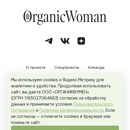
О проекте
Спецпроекты
Команда
Мы используем cookies и Яндекс.Метрику для
Рекламодателям
Политика конфиденциальности
аналитики и удобства. Продолжая использовать
сайт, вы даёте ООО «ОРГАНИКВУМЕН»
Пользовательское соглашение
(ОГРН 1165027064663) согласие на обработку
данных и принимаете условия
Пользовательского
соглашения
и
Политики конфиденциальности
. Если
не согласны — отключите cookies в браузере или
© 2026
Organicwoman.ru
. Все права защищены.
покиньте сайт.