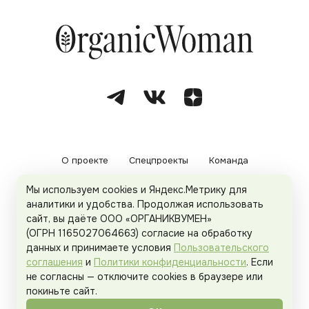
О проекте
Спецпроекты
Команда
Мы используем cookies и Яндекс.Метрику для
Рекламодателям
Политика конфиденциальности
аналитики и удобства. Продолжая использовать
сайт, вы даёте ООО «ОРГАНИКВУМЕН»
Пользовательское соглашение
(ОГРН 1165027064663) согласие на обработку
данных и принимаете условия
Пользовательского
соглашения
и
Политики конфиденциальности
. Если
не согласны — отключите cookies в браузере или
© 2026
Organicwoman.ru
. Все права защищены.
покиньте сайт.