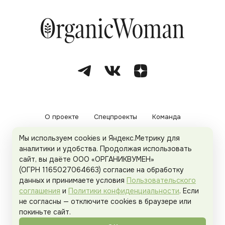
О проекте
Спецпроекты
Команда
Мы используем cookies и Яндекс.Метрику для
Рекламодателям
Политика конфиденциальности
аналитики и удобства. Продолжая использовать
сайт, вы даёте ООО «ОРГАНИКВУМЕН»
Пользовательское соглашение
(ОГРН 1165027064663) согласие на обработку
данных и принимаете условия
Пользовательского
соглашения
и
Политики конфиденциальности
. Если
не согласны — отключите cookies в браузере или
© 2026
Organicwoman.ru
. Все права защищены.
покиньте сайт.