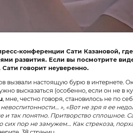
пресс-конференции Сати Казановой, где
ми развития. Если вы посмотрите видео
 Сати говорит неуверенно.
лов вызвали настоящую бурю в интернете. Ок
жно высказаться (особенно, если он не в ку
u
, мне, честно говоря, становилось не по с
 невоспитонности… », «Вот не зря я ее не
все и так понятно. Притворство сплошное. 
о сих пор не замужем… Как стрекоза, порха
ерите, 38 страниц.