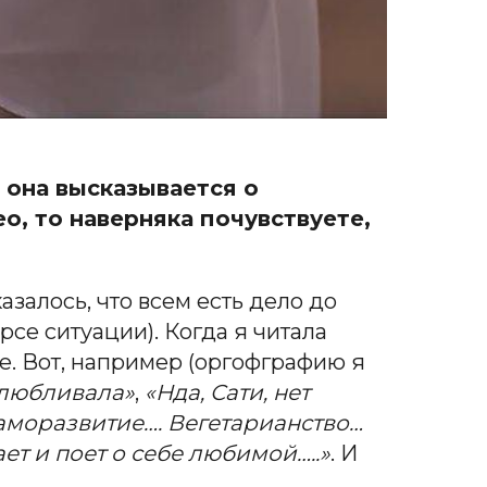
 она высказывается о
, то наверняка почувствуете,
азалось, что всем есть дело до
рсе ситуации). Когда я читала
ебе. Вот, например (оргофграфию я
долюбливала»
,
«Нда, Сати, нет
Саморазвитие…. Вегетарианство…
ет и поет о себе любимой…..»
. И