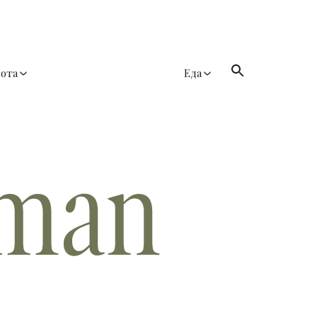
сота
Еда