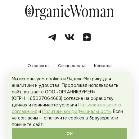
О проекте
Спецпроекты
Команда
Мы используем cookies и Яндекс.Метрику для
Рекламодателям
Политика конфиденциальности
аналитики и удобства. Продолжая использовать
сайт, вы даёте ООО «ОРГАНИКВУМЕН»
Пользовательское соглашение
(ОГРН 1165027064663) согласие на обработку
данных и принимаете условия
Пользовательского
соглашения
и
Политики конфиденциальности
. Если
не согласны — отключите cookies в браузере или
© 2026
Organicwoman.ru
. Все права защищены.
покиньте сайт.
ОК